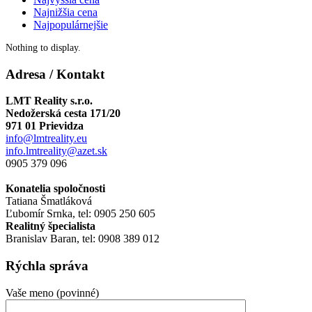
Najnižšia cena
Najpopulárnejšie
Nothing to display.
Adresa / Kontakt
LMT Reality s.r.o.
Nedožerská cesta 171/20
971 01 Prievidza
info@lmtreality.eu
info.lmtreality@azet.sk
0905 379 096
Konatelia spoločnosti
Tatiana Šmatláková
Ľubomír Srnka, tel: 0905 250 605
Realitný špecialista
Branislav Baran, tel: 0908 389 012
Rýchla správa
Vaše meno (povinné)