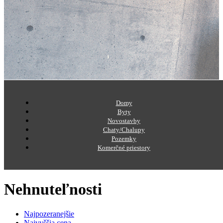
Domy
Byty
Novostavby
Chaty/Chalupy
Pozemky
Komerčné priestory
Nehnuteľnosti
Najpozeranejšie
Najvyššia cena